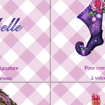
Pour com
ignature
à votr
dessus