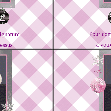
Pour com
ignature
à votr
dessus