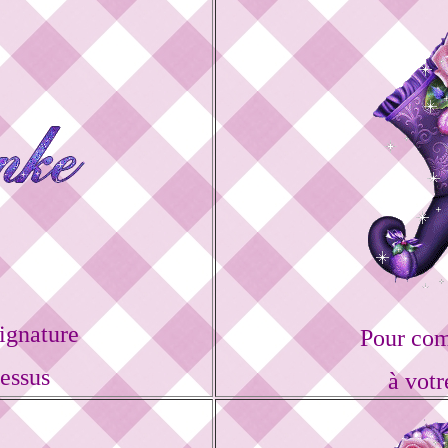
ignature
Pour com
dessus
à votr