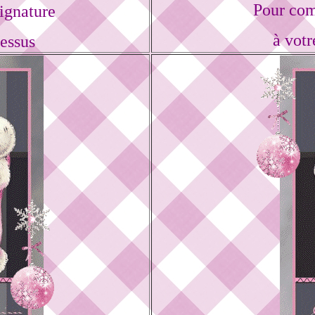
Pour com
ignature
à votr
dessus