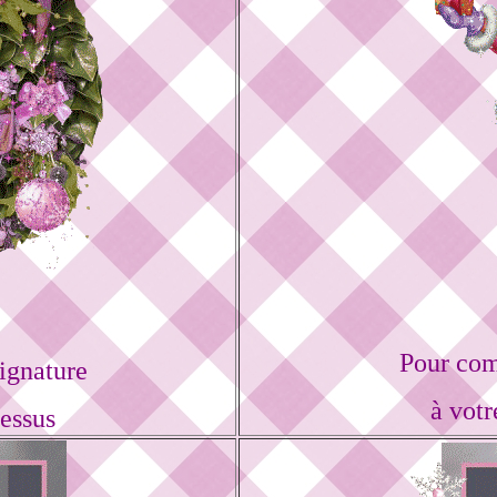
Pour com
ignature
à votr
dessus