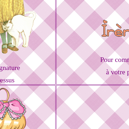
Pour comm
gnature
à votre 
dessus