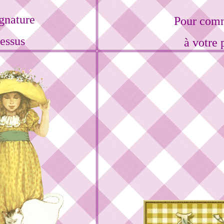
gnature
Pour comm
dessus
à votre 