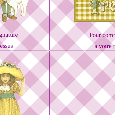
gnature
Pour comm
dessus
à votre 