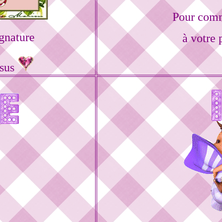
Pour comm
gnature
à votre 
ssus