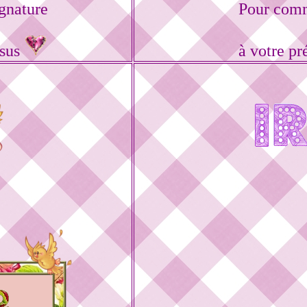
gnature
Pour comm
ssus
à votre p