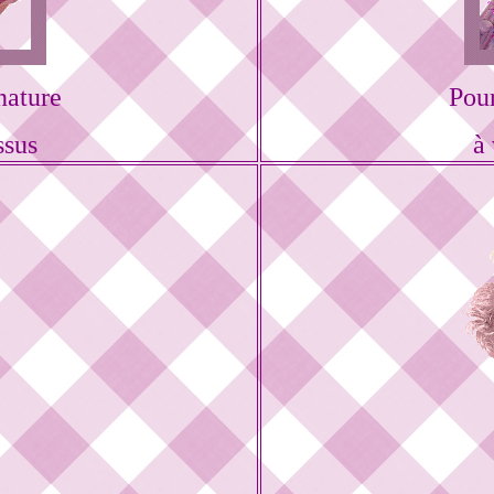
nature
Pou
ssus
à 