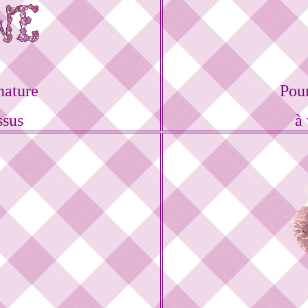
nature
Pou
ssus
à 