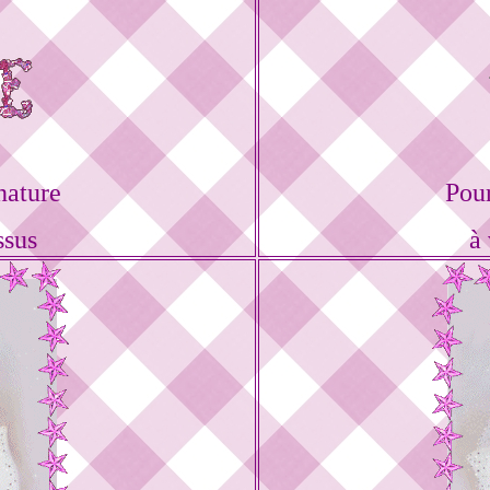
nature
Pou
ssus
à 