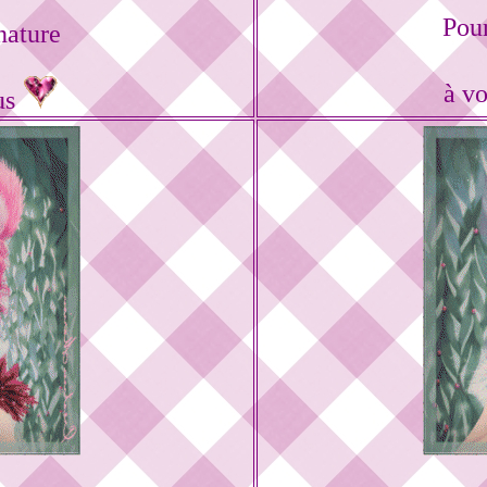
Pou
nature
à vo
us