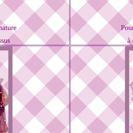
nature
Pou
ssus
à 